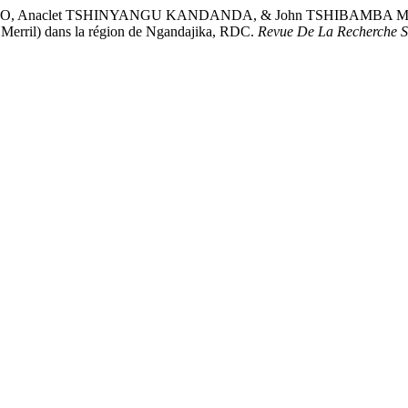
et TSHINYANGU KANDANDA, & John TSHIBAMBA MUKENDI. (2026
x Merril) dans la région de Ngandajika, RDC.
Revue De La Recherche Sc