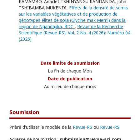
KAMAMBO, Anaclet TSHINYANGU KANDANDA, John
TSHIBAMBA MUKENDI,
Effets de la densité de semis
sur les variables végétatives et de production de
génotypes élites de soja (Glycine max Merril) dans la
région de Ngandajika, RDC
,
Revue de la Recherche
Scientifique (Revue-RS): Vol. 2 No. 4 (2026): Numéro 04
(2026)
Date limite de soumission
La fin de chaque Mois
Date de publication
Au milieu de chaque mois
Soumission
Prière d'utiliser le modèle de la
Revue-RS
ou
Revue-RS
Adresse de soumission :
submission@revue-sci.com